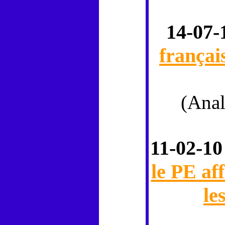
14-07-
françai
(Ana
11-02-10
le PE af
le