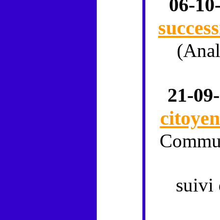
06-10
success
(Ana
21-09
citoye
Commu
suivi