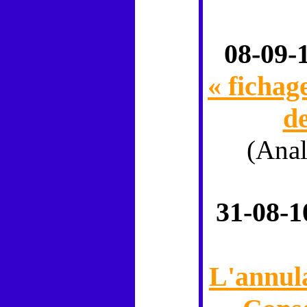
08-09-
« fichag
d
(Ana
31-08-1
L'annula