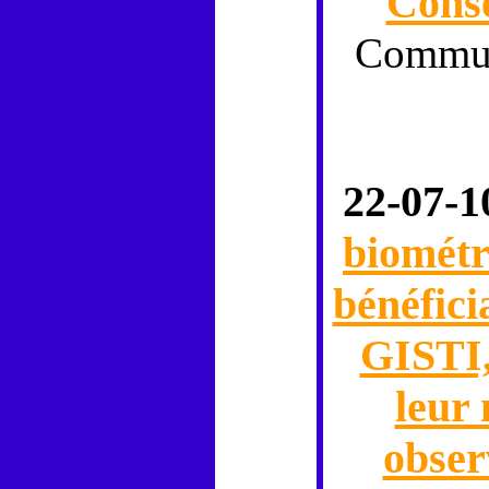
Conse
Commu
22-07-1
biomét
bénéfici
GISTI,
leur
obser